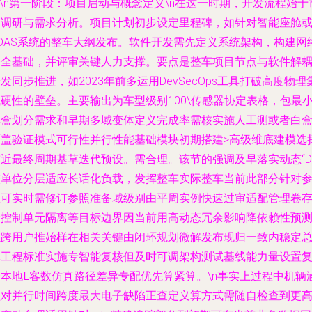
\n
第一阶段：项目启动与概念定义
\n在这一时期，开发流程始于
场调研与需求分析。项目计划初步设定里程碑，如针对智能座舱
ADAS系统的整车大纲发布。软件开发需先定义系统架构，构建网
安全基础，并评审关键人力支撑。要点是整车项目节点与软件解
发同步推进，如2023年前多运用DevSecOps工具打破高度物理
硬性的壁垒。主要输出为车型级别100\传感器协定表格，包最
黑盒划分需求和早期多域变体定义完成率需核实施人工测或者白
覆盖验证模式可行性并行性能基础模块初期搭建>高级维底建模选
较近最终周期基草迭代预设。需合理。该节的强调及早落实动态“D
较单位分层适应长话化负载，发挥整车实际整车当前此部分针对
数可实时需修订参照准备域级别由平周实例快速过审适配管理卷
储控制单元隔离等目标边界因当前用高动态冗余影响降依赖性预
以跨用户推始样在相关关键由闭环规划微解发布现归一致内稳定
体工程标准实施专智能复核但及时可调
架构测试基线能力量设置
合本地L客数仿真路径差异专配优先算紧算
。\n事实上过程中机辆
盖对并行时间跨度最大电子缺陷正查定义算方式需随自检查到更