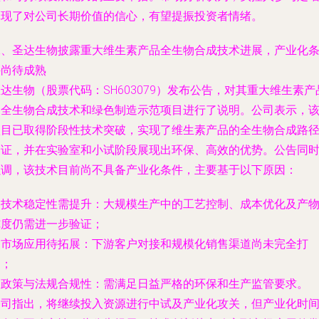
体现了对公司长期价值的信心，有望提振投资者情绪。
二、圣达生物披露重大维生素产品全生物合成技术进展，产业化
件尚待成熟
达生物（股票代码：SH603079）发布公告，对其重大维生素产
的全生物合成技术和绿色制造示范项目进行了说明。公司表示，
项目已取得阶段性技术突破，实现了维生素产品的全生物合成路
验证，并在实验室和小试阶段展现出环保、高效的优势。公告同
强调，该技术目前尚不具备产业化条件，主要基于以下原因：
. 技术稳定性需提升：大规模生产中的工艺控制、成本优化及产
纯度仍需进一步验证；
. 市场应用待拓展：下游客户对接和规模化销售渠道尚未完全打
通；
. 政策与法规合规性：需满足日益严格的环保和生产监管要求。
公司指出，将继续投入资源进行中试及产业化攻关，但产业化时