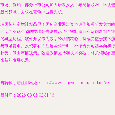
的市场。例如，部分上市公司加大研发投入，布局物联网、区块
等新兴领域，力求在竞争中占据先机。
博瑞医药的定增计划凸显了医药企业通过资本运作加强研发实力
路径，而圣达生物的技术公告则展示了生物制造行业从创新到产
化的典型历程。软件开发作为数字经济的核心，持续受益于技术
进与市场需求。投资者在关注这些公告时，应结合公司基本面和
业趋势，做出审慎决策。随着政策支持和技术突破，相关领域有
迎来新的发展机遇。
若转载，请注明出处：http://www.pingevent.com/product/58.ht
新时间：2026-08-06 02:31:16