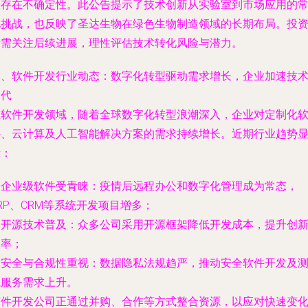
表存在不确定性。此公告提示了技术创新从实验室到市场应用的
见挑战，也反映了圣达生物在绿色生物制造领域的长期布局。投
者需关注后续进展，理性评估技术转化风险与潜力。
三、软件开发行业动态：数字化转型驱动需求增长，企业加速技
迭代
在软件开发领域，随着全球数字化转型浪潮深入，企业对定制化
件、云计算及人工智能解决方案的需求持续增长。近期行业趋势
示：
. 企业级软件受青睐：疫情后远程办公和数字化管理成为常态，
RP、CRM等系统开发项目增多；
. 开源技术普及：众多公司采用开源框架降低开发成本，提升创
效率；
. 安全与合规性重视：数据隐私法规趋严，推动安全软件开发及
试服务需求上升。
软件开发公司正通过并购、合作等方式整合资源，以应对快速变