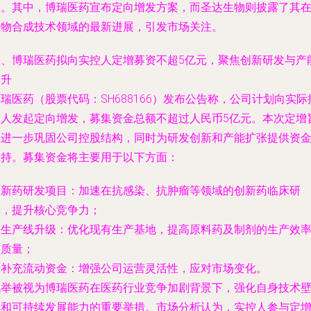
态。其中，博瑞医药宣布定向增发方案，而圣达生物则披露了其
生物合成技术领域的最新进展，引发市场关注。
一、博瑞医药拟向实控人定增募资不超5亿元，聚焦创新研发与产
提升
瑞医药（股票代码：SH688166）发布公告称，公司计划向实际
制人发起定向增发，募集资金总额不超过人民币5亿元。本次定增
在进一步巩固公司控股结构，同时为研发创新和产能扩张提供资
支持。募集资金将主要用于以下方面：
. 新药研发项目：加速在抗感染、抗肿瘤等领域的创新药临床研
究，提升核心竞争力；
. 生产线升级：优化现有生产基地，提高原料药及制剂的生产效
与质量；
. 补充流动资金：增强公司运营灵活性，应对市场变化。
此举被视为博瑞医药在医药行业竞争加剧背景下，强化自身技术
垒和可持续发展能力的重要举措。市场分析认为，实控人参与定