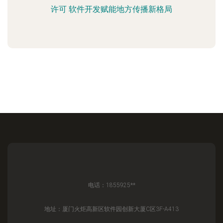
许可 软件开发赋能地方传播新格局
电话：1855925**
地址：厦门火炬高新区软件园创新大厦C区3F-A413